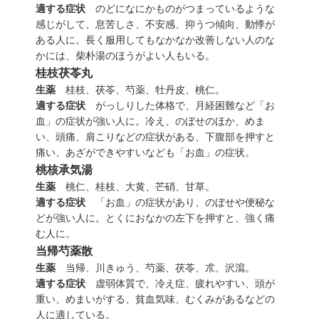
適する症状
のどになにかものがつまっているような
感じがして、息苦しさ、不安感、抑うつ傾向、動悸が
ある人に。長く服用してもなかなか改善しない人のな
かには、柴朴湯のほうがよい人もいる。
桂枝茯苓丸
生薬
桂枝、茯苓、芍薬、牡丹皮、桃仁。
適する症状
がっしりした体格で、月経困難など「
お
血」の症状が強い人に。冷え、のぼせのほか、めま
い、頭痛、肩こりなどの症状がある、下腹部を押すと
痛い、あざができやすいなども「
お
血」の症状。
桃核承気湯
生薬
桃仁、桂枝、大黄、芒硝、甘草。
適する症状
「
お
血」の症状があり、のぼせや便秘な
どが強い人に。とくにおなかの左下を押すと、強く痛
む人に。
当帰芍薬散
生薬
当帰、川
きゅう
、芍薬、茯苓、朮、沢瀉。
適する症状
虚弱体質で、冷え症、疲れやすい、頭が
重い、めまいがする、貧血気味、むくみがあるなどの
人に適している。