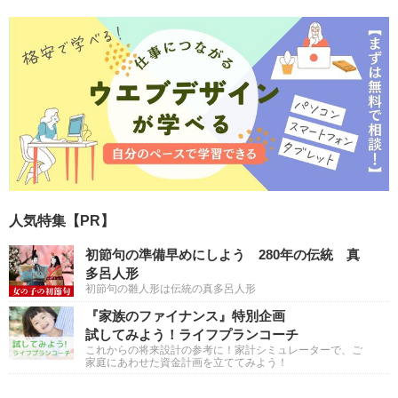
人気特集【PR】
初節句の準備早めにしよう 280年の伝統 真
多呂人形
初節句の雛人形は伝統の真多呂人形
『家族のファイナンス』特別企画
試してみよう！ライフプランコーチ
これからの将来設計の参考に！家計シミュレーターで、ご
家庭にあわせた資金計画を立ててみよう！