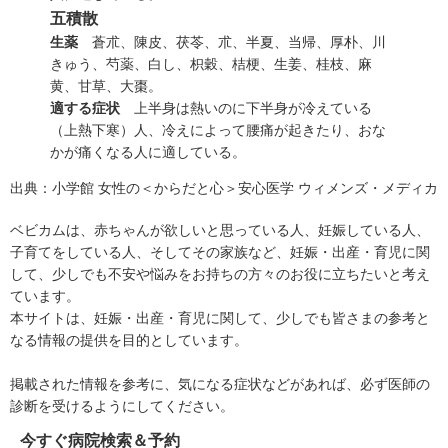
五積散
生薬
蒼朮、陳皮、茯苓、朮、半夏、当帰、厚朴、川
きゅう
、芍薬、白
し
、枳穀、桔梗、生姜、桂枝、麻
黄、甘草、大棗。
適する症状
上半身は熱いのに下半身が冷えている
（上熱下寒）人、冷えによって腰痛が起きたり、おな
かが痛くなる人に適している。
出典：
小学館 女性の＜からだと心＞安心医学 ウィメンズ・メディカ
ベビカムは、赤ちゃんが欲しいと思っている人、妊娠している人、
子育てをしている人、そしてその家族など、妊娠・出産・育児に関
して、少しでも不安や悩みをお持ちの方々のお役に立ちたいと考え
ています。
本サイトは、妊娠・出産・育児に関して、少しでも皆さまの参考と
なる情報の提供を目的としています。
掲載された情報を参考に、気になる症状などがあれば、必ず医師の
診断を受けるようにしてください。
今すぐ病院検索＆予約