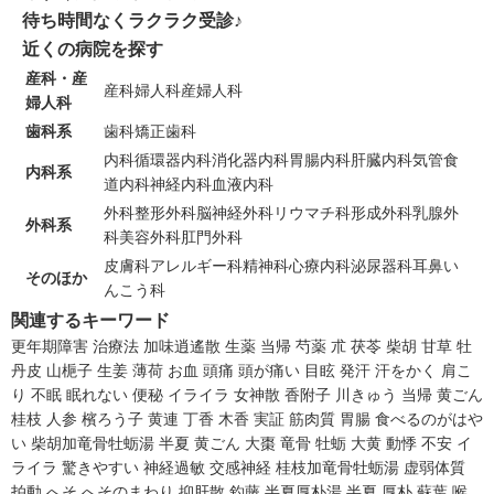
待ち時間なくラクラク受診♪
近くの病院を探す
産科・産
産科
婦人科
産婦人科
婦人科
歯科系
歯科
矯正歯科
内科
循環器内科
消化器内科
胃腸内科
肝臓内科
気管食
内科系
道内科
神経内科
血液内科
外科
整形外科
脳神経外科
リウマチ科
形成外科
乳腺外
外科系
科
美容外科
肛門外科
皮膚科
アレルギー科
精神科
心療内科
泌尿器科
耳鼻い
そのほか
んこう科
関連するキーワード
更年期障害
治療法
加味逍遙散
生薬
当帰
芍薬
朮
茯苓
柴胡
甘草
牡
丹皮
山梔子
生姜
薄荷
お血
頭痛
頭が痛い
目眩
発汗
汗をかく
肩こ
り
不眠
眠れない
便秘
イライラ
女神散
香附子
川きゅう
当帰
黄ごん
桂枝
人参
檳ろう子
黄連
丁香
木香
実証
筋肉質
胃腸
食べるのがはや
い
柴胡加竜骨牡蛎湯
半夏
黄ごん
大棗
竜骨
牡蛎
大黄
動悸
不安
イ
ライラ
驚きやすい
神経過敏
交感神経
桂枝加竜骨牡蛎湯
虚弱体質
拍動
へそ
へそのまわり
抑肝散
釣藤
半夏厚朴湯
半夏
厚朴
蘇葉
喉