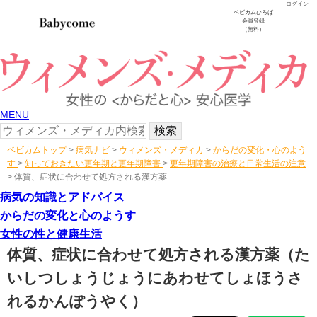
ログイン
ベビカムひろば
会員登録
（無料）
MENU
ベビカムトップ
>
病気ナビ
>
ウィメンズ・メディカ
>
からだの変化・心のよう
す
>
知っておきたい更年期と更年期障害
>
更年期障害の治療と日常生活の注意
>
体質、症状に合わせて処方される漢方薬
病気の知識とアドバイス
からだの変化と心のようす
女性の性と健康生活
体質、症状に合わせて処方される漢方薬
（た
いしつしょうじょうにあわせてしょほうさ
れるかんぽうやく）