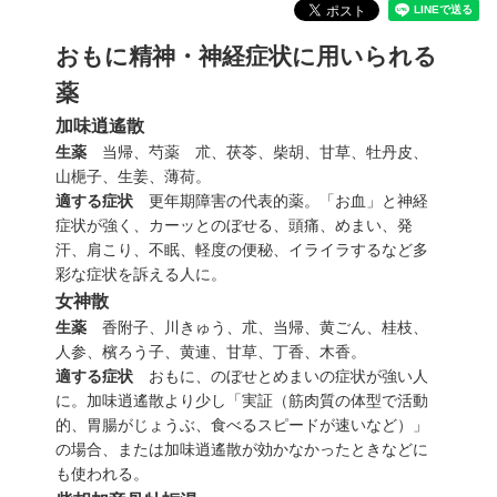
おもに精神・神経症状に用いられる
薬
加味逍遙散
生薬
当帰、芍薬 朮、茯苓、柴胡、甘草、牡丹皮、
山梔子、生姜、薄荷。
適する症状
更年期障害の代表的薬。「
お
血」と神経
症状が強く、カーッとのぼせる、頭痛、めまい、発
汗、肩こり、不眠、軽度の便秘、イライラするなど多
彩な症状を訴える人に。
女神散
生薬
香附子、川
きゅう
、朮、当帰、黄
ごん
、桂枝、
人参、檳
ろう
子、黄連、甘草、丁香、木香。
適する症状
おもに、のぼせとめまいの症状が強い人
に。加味逍遙散より少し「実証（筋肉質の体型で活動
的、胃腸がじょうぶ、食べるスピードが速いなど）」
の場合、または加味逍遙散が効かなかったときなどに
も使われる。