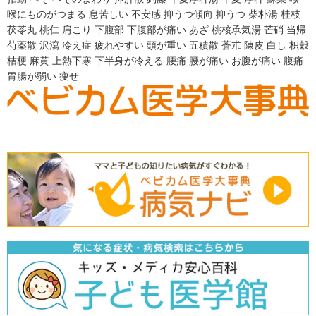
喉にものがつまる
息苦しい
不安感
抑うつ傾向
抑うつ
柴朴湯
桂枝
茯苓丸
桃仁
肩こり
下腹部
下腹部が痛い
あざ
桃核承気湯
芒硝
当帰
芍薬散
沢瀉
冷え症
疲れやすい
頭が重い
五積散
蒼朮
陳皮
白し
枳穀
桔梗
麻黄
上熱下寒
下半身が冷える
腰痛
腰が痛い
お腹が痛い
腹痛
胃腸が弱い
痩せ