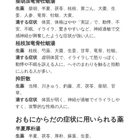
柴胡加竜骨牡蛎湯
生薬
柴胡、半夏、茯苓、桂枝、黄
ごん
、大棗、生
姜、人参、竜骨、牡蛎、大黄。
適する症状
体質、体格はやや「実証」で、動悸、不
安、不眠、イライラ、驚きやすいなど、神経過敏で交
感神経が興奮したような症状が強い人に。
桂枝加竜骨牡蛎湯
生薬
桂枝、芍薬、大棗、生姜、甘草、竜骨、牡蛎。
適する症状
虚弱体質で、イライラして怒りっぽく、
動悸や不眠を訴える人に。へそのまわりを触ると拍動
にふれる人が多い。
抑肝散
生薬
当帰、川きゅう、釣藤、朮、茯苓、柴胡、甘
草。
適する症状
体質が弱く、神経が過敏でイライラしや
すく、攻撃的な性格の人に。
おもにからだの症状に用いられる薬
半夏厚朴湯
生薬
半夏、茯苓、厚朴、蘇葉、生姜。