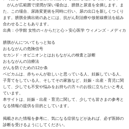
がんが広範囲で浸潤が深い場合は、膀胱と尿道を全摘します。ま
た、この場合、尿路変更術を同時に行い、尿の出口を新しくつくり
ます。膀胱全摘出術のあとには、抗がん剤治療や放射線療法を組み
合わせることもあります。
出典：
小学館 女性の＜からだと心＞安心医学 ウィメンズ・メディカ
膀胱がんについてもっと知る
おもながんの危険信号
セカンド・オピニオンとは
おもながんの検査と診断
おもながんの治療法
がんを防ぐための12か条
ベビカムは、赤ちゃんが欲しいと思っている人、妊娠している人、
子育てをしている人、そしてその家族など、妊娠・出産・育児に関
して、少しでも不安や悩みをお持ちの方々のお役に立ちたいと考え
ています。
本サイトは、妊娠・出産・育児に関して、少しでも皆さまの参考と
なる情報の提供を目的としています。
掲載された情報を参考に、気になる症状などがあれば、必ず医師の
診断を受けるようにしてください。