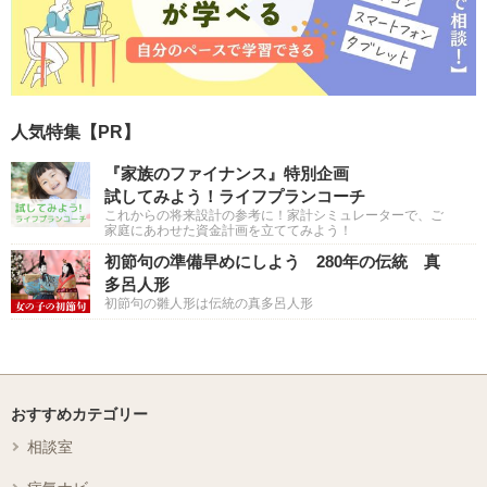
人気特集【PR】
『家族のファイナンス』特別企画
試してみよう！ライフプランコーチ
これからの将来設計の参考に！家計シミュレーターで、ご
家庭にあわせた資金計画を立ててみよう！
初節句の準備早めにしよう 280年の伝統 真
多呂人形
初節句の雛人形は伝統の真多呂人形
おすすめカテゴリー
相談室