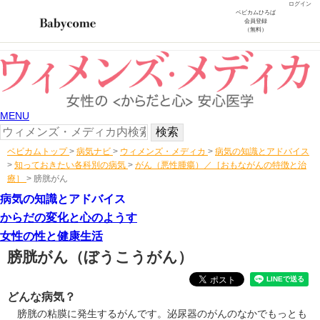
ログイン
ベビカムひろば
会員登録
（無料）
MENU
ベビカムトップ
>
病気ナビ
>
ウィメンズ・メディカ
>
病気の知識とアドバイス
>
知っておきたい各科別の病気
>
がん（悪性腫瘍）／［おもながんの特徴と治
療］
>
膀胱がん
病気の知識とアドバイス
からだの変化と心のようす
女性の性と健康生活
膀胱がん
（ぼうこうがん）
どんな病気？
膀胱の粘膜に発生するがんです。泌尿器のがんのなかでもっとも