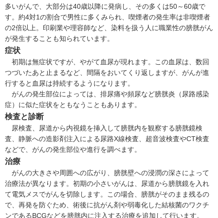
多いがんで、大部分は40歳以降に発病し、その多くは50～60歳で
す。約4対1の割合で男性に多くみられ、喫煙者の発生率は非喫煙者
の2倍以上。印刷業や理容師など、染料を扱う人に職業性の膀胱がん
が発生することも知られています。
症状
初期は無症状ですが、やがて血尿が現れます。この血尿は、数回
つづいたあと止まるなど、間隔をおいてくり返しますが、がんが進
行すると血尿は持続するようになります。
がんの発生部位によっては、排尿痛や頻尿など膀胱炎（
尿路感染
症
）に似た症状をともなうこともあります。
検査と診断
尿検査、尿道から内視鏡を挿入して膀胱内を観察する膀胱鏡検
査、静脈への造影剤注入による尿路X線検査、超音波検査やCT検査
などで、がんの発生部位や進行を調べます。
治療
がんの大きさや周囲への広がり、膀胱壁への浸潤の深さによって
治療法が異なります。初期の小さいがんは、尿道から膀胱鏡を入れ
て電気メスでがんを切除します。この場合、膀胱がそのまま残るの
で、再発を防ぐため、術後に抗がん剤や弱毒化した結核菌のワクチ
ンであるBCGなどを膀胱内に注入する治療を追加して行います。