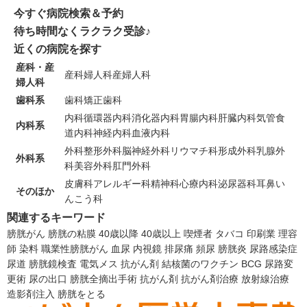
今すぐ病院検索＆予約
待ち時間なくラクラク受診♪
近くの病院を探す
産科・産
産科
婦人科
産婦人科
婦人科
歯科系
歯科
矯正歯科
内科
循環器内科
消化器内科
胃腸内科
肝臓内科
気管食
内科系
道内科
神経内科
血液内科
外科
整形外科
脳神経外科
リウマチ科
形成外科
乳腺外
外科系
科
美容外科
肛門外科
皮膚科
アレルギー科
精神科
心療内科
泌尿器科
耳鼻い
そのほか
んこう科
関連するキーワード
膀胱がん
膀胱の粘膜
40歳以降
40歳以上
喫煙者
タバコ
印刷業
理容
師
染料
職業性膀胱がん
血尿
内視鏡
排尿痛
頻尿
膀胱炎
尿路感染症
尿道
膀胱鏡検査
電気メス
抗がん剤
結核菌のワクチン
BCG
尿路変
更術
尿の出口
膀胱全摘出手術
抗がん剤
抗がん剤治療
放射線治療
造影剤注入
膀胱をとる