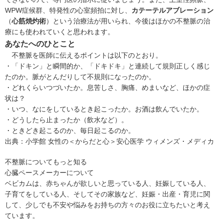
WPW症候群、特発性の心室頻拍に対し、
カテーテルアブレーション
（
心筋焼灼術
）という治療法が用いられ、今後はほかの不整脈の治
療にも使われていくと思われます。
あなたへのひとこと
不整脈を医師に伝えるポイントは以下のとおり。
・「ドキン」と瞬間的か、「ドキドキ」と連続して規則正しく感じ
たのか。脈がとんだりして不規則になったのか。
・どれくらいつづいたか。息苦しさ、胸痛、めまいなど、ほかの症
状は？
・いつ、なにをしているとき起こったか。お酒は飲んでいたか。
・どうしたら止まったか（飲水など）。
・ときどき起こるのか、毎日起こるのか。
出典：
小学館 女性の＜からだと心＞安心医学 ウィメンズ・メディカ
不整脈についてもっと知る
心臓ペースメーカーについて
ベビカムは、赤ちゃんが欲しいと思っている人、妊娠している人、
子育てをしている人、そしてその家族など、妊娠・出産・育児に関
して、少しでも不安や悩みをお持ちの方々のお役に立ちたいと考え
ています。