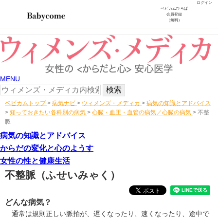
ログイン
ベビカムひろば
会員登録
（無料）
MENU
ベビカムトップ
>
病気ナビ
>
ウィメンズ・メディカ
>
病気の知識とアドバイス
>
知っておきたい各科別の病気
>
心臓・血圧・血管の病気／心臓の病気
>
不整
脈
病気の知識とアドバイス
からだの変化と心のようす
女性の性と健康生活
不整脈
（ふせいみゃく）
どんな病気？
通常は規則正しい脈拍が、遅くなったり、速くなったり、途中で