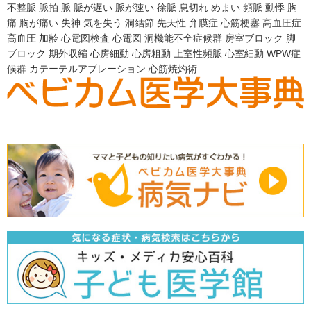
不整脈
脈拍
脈
脈が遅い
脈が速い
徐脈
息切れ
めまい
頻脈
動悸
胸
痛
胸が痛い
失神
気を失う
洞結節
先天性
弁膜症
心筋梗塞
高血圧症
高血圧
加齢
心電図検査
心電図
洞機能不全症候群
房室ブロック
脚
ブロック
期外収縮
心房細動
心房粗動
上室性頻脈
心室細動
WPW症
候群
カテーテルアブレーション
心筋焼灼術