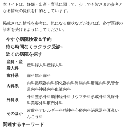
本サイトは、妊娠・出産・育児に関して、少しでも皆さまの参考と
なる情報の提供を目的としています。
掲載された情報を参考に、気になる症状などがあれば、必ず医師の
診断を受けるようにしてください。
今すぐ病院検索＆予約
待ち時間なくラクラク受診♪
近くの病院を探す
産科・産
産科
婦人科
産婦人科
婦人科
歯科系
歯科
矯正歯科
内科
循環器内科
消化器内科
胃腸内科
肝臓内科
気管食
内科系
道内科
神経内科
血液内科
外科
整形外科
脳神経外科
リウマチ科
形成外科
乳腺外
外科系
科
美容外科
肛門外科
皮膚科
アレルギー科
精神科
心療内科
泌尿器科
耳鼻い
そのほか
んこう科
関連するキーワード