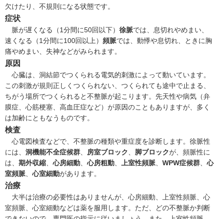
欠けたり、不規則になる状態です。
症状
脈が遅くなる（1分間に50回以下）
徐脈
では、息切れやめまい、
速くなる（1分間に100回以上）
頻脈
では、動悸や息切れ、ときに胸
痛やめまい、失神などがみられます。
原因
心臓は、洞結節でつくられる電気的刺激によって動いています。
この刺激が規則正しくつくられない、つくられても途中で止まる、
ちがう場所でつくられると不整脈が起こります。先天性や病気（
弁
膜症
、
心筋梗塞
、
高血圧症
など）が原因のこともありますが、多く
は加齢にともなうものです。
検査
心電図検査などで、不整脈の種類や重症度を診断します。徐脈性
には、
洞機能不全症候群
、
房室ブロック
、
脚ブロック
が、頻脈性に
は、
期外収縮
、
心房細動
、
心房粗動
、
上室性頻脈
、
WPW症候群
、
心
室頻脈
、
心室細動
があります。
治療
大半は治療の必要性はありませんが、心房細動、上室性頻脈、心
室頻脈、心室細動などは薬を服用します。ただ、どの不整脈か判断
できないので、専門医の指示に従いましょう。また、上室性頻脈、