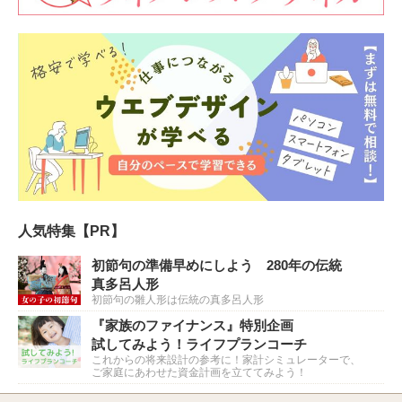
人気特集【PR】
初節句の準備早めにしよう 280年の伝統
真多呂人形
初節句の雛人形は伝統の真多呂人形
『家族のファイナンス』特別企画
試してみよう！ライフプランコーチ
これからの将来設計の参考に！家計シミュレーターで、
ご家庭にあわせた資金計画を立ててみよう！