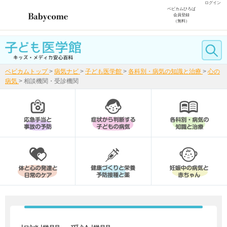
ログイン
ベビカムひろば
会員登録
（無料）
ベビカムトップ
>
病気ナビ
>
子ども医学館
>
各科別・病気の知識と治療
>
心の
病気
>
相談機関・受診機関