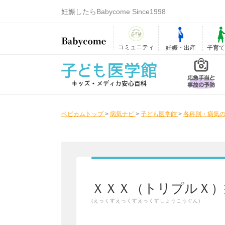
妊娠したらBabycome Since1998
コミュニティ
妊娠・出産
子育
ベビカムトップ
>
病気ナビ
>
子ども医学館
>
各科別・病気の
ＸＸＸ（トリプルＸ）
(えっくすえっくすえっくすしょうこうぐん)