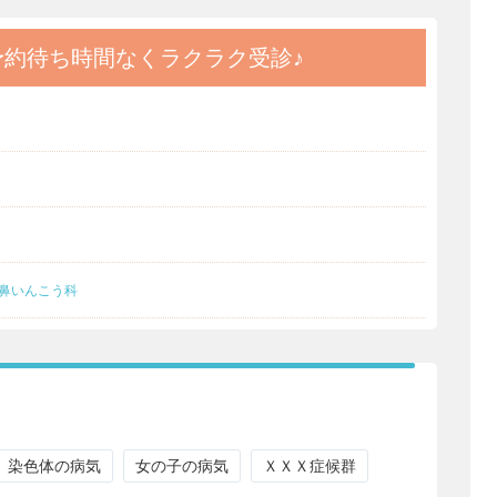
予約
待ち時間なくラクラク受診♪
鼻いんこう科
染色体の病気
女の子の病気
ＸＸＸ症候群