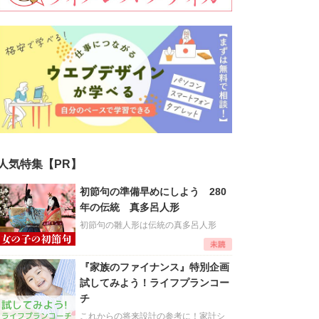
人気特集【PR】
初節句の準備早めにしよう 280
年の伝統 真多呂人形
初節句の雛人形は伝統の真多呂人形
『家族のファイナンス』特別企画
試してみよう！ライフプランコー
チ
これからの将来設計の参考に！家計シ