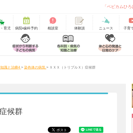
「ベビカムひろ
て・育児
病院•歯科予約
相談室
ニュース
子育
体験談
知識と治療4
>
染色体の病気
>
ＸＸＸ（トリプルＸ）症候群
症候群