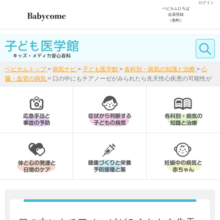
ログイン
ベビカムひろば
会員登録
（無料）
ベビカムトップ
>
病気ナビ
>
子ども医学館
>
各科別・病気の知識と治療
>
心
臓・血管の病気
>
口の中にもチアノーゼがみられたら先天性心疾患の可能性が