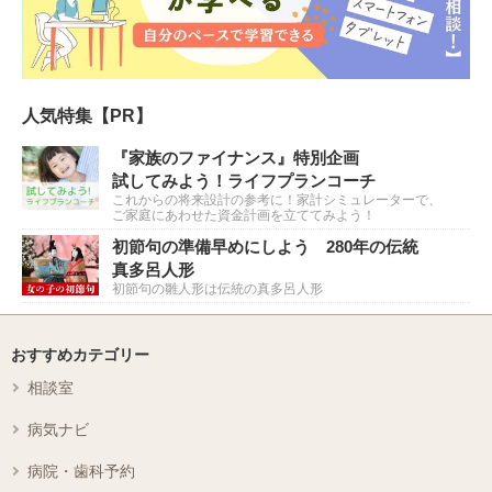
人気特集【PR】
『家族のファイナンス』特別企画
試してみよう！ライフプランコーチ
これからの将来設計の参考に！家計シミュレーターで、
ご家庭にあわせた資金計画を立ててみよう！
初節句の準備早めにしよう 280年の伝統
真多呂人形
初節句の雛人形は伝統の真多呂人形
おすすめカテゴリー
相談室
病気ナビ
病院・歯科予約