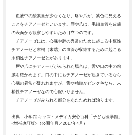
血液中の酸素量が少なくなり、唇や爪が、紫色に見える
ことをチアノーゼといいます。唇や爪は、毛細血管を皮膚
の表面から観察しやすいため目立つのです。
チアノーゼには、心臓や肺の異常のために起こる中枢性
チアノーゼと末梢（末端）の血管が収縮するために起こる
末梢性チアノーゼとがあります。
唇や爪にチアノーゼがみられた場合は、舌や口の中の粘
膜を確かめます。口の中にもチアノーゼが起きているなら
心臓の異常が疑われますが、舌や粘膜がピンク色なら、末
梢性チアノーゼなので心配いりません。
チアノーゼがみられる部分をあたためれば治ります。
出典：
小学館 キッズ・メディカ安心百科「子ども医学館」
<増補改訂版>（公開年月／2017年4月）