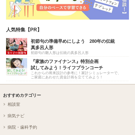
人気特集【PR】
初節句の準備早めにしよう 280年の伝統
真多呂人形
初節句の雛人形は伝統の真多呂人形
『家族のファイナンス』特別企画
試してみよう！ライフプランコーチ
これからの将来設計の参考に！家計シミュレーターで、
ご家庭にあわせた資金計画を立ててみよう！
おすすめカテゴリー
相談室
病気ナビ
病院・歯科予約