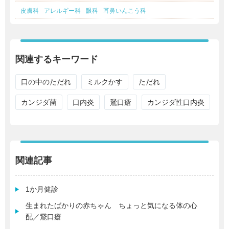
皮膚科
アレルギー科
眼科
耳鼻いんこう科
関連するキーワード
口の中のただれ
ミルクかす
ただれ
カンジダ菌
口内炎
鵞口瘡
カンジダ性口内炎
関連記事
1か月健診
生まれたばかりの赤ちゃん ちょっと気になる体の心
配／鵞口瘡