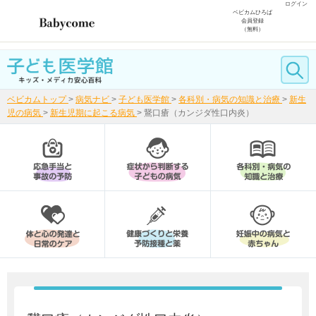
ログイン
ベビカムひろば
会員登録
（無料）
ベビカムトップ
>
病気ナビ
>
子ども医学館
>
各科別・病気の知識と治療
>
新生
児の病気
>
新生児期に起こる病気
>
鵞口瘡（カンジダ性口内炎）