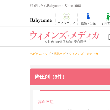
妊娠したらBabycome Since1998
コミュニティ
妊娠・出産
子育
ベビカムトップ
>
病気ナビ
>
ウィメンズ・メディカ
降圧剤（8件）
高血圧症