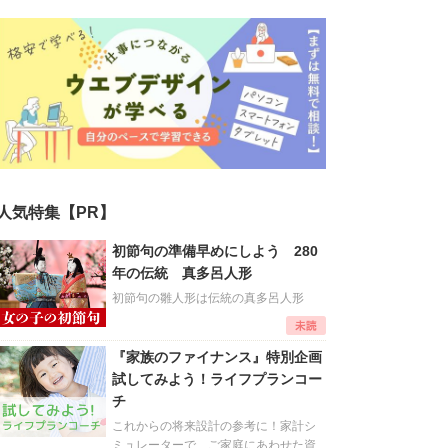
人気特集【PR】
初節句の準備早めにしよう 280
年の伝統 真多呂人形
初節句の雛人形は伝統の真多呂人形
『家族のファイナンス』特別企画
試してみよう！ライフプランコー
チ
これからの将来設計の参考に！家計シ
ミュレーターで、ご家庭にあわせた資