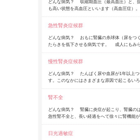
どんな病気？ 収縮期血圧（最高血圧）と、
も高い状態を高血圧といいます（高血圧症）。
急性腎炎症候群
どんな病気？ おもに腎臓の糸球体（尿をつ
たらきを低下させる病気です。 成人にもみら
慢性腎炎症候群
どんな病気？ たんぱく尿や血尿が1年以上つ
す。このなかにはさまざまな原因で起こるいろ
腎不全
どんな病気？ 腎臓に炎症が起こり、腎臓の
急性腎不全と、長い経過をへて徐々に腎機能が
日光過敏症