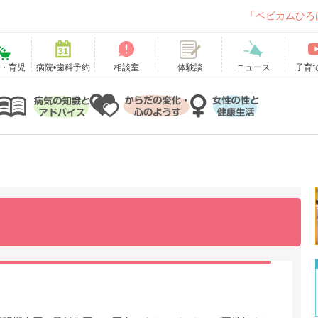
「ベビカムひろ
て・育児
病院•歯科予約
相談室
ニュース
子育
体験談