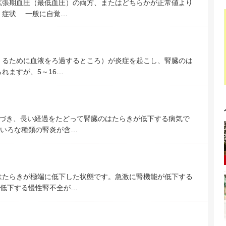
拡張期血圧（最低血圧）の両方、またはどちらかが正常値より
 症状 一般に自覚…
くるために血液をろ過するところ）が炎症を起こし、腎臓のは
れますが、5～16…
づき、長い経過をたどって腎臓のはたらきが低下する病気で
いろな種類の腎炎が含…
はたらきが極端に低下した状態です。急激に腎機能が低下する
低下する慢性腎不全が…