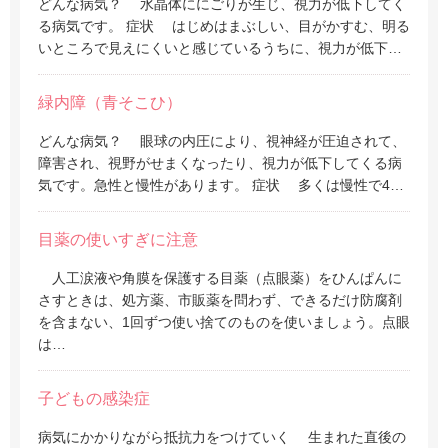
どんな病気？ 水晶体ににごりが生じ、視力が低下してく
る病気です。 症状 はじめはまぶしい、目がかすむ、明る
いところで見えにくいと感じているうちに、視力が低下…
緑内障（青そこひ）
どんな病気？ 眼球の内圧により、視神経が圧迫されて、
障害され、視野がせまくなったり、視力が低下してくる病
気です。急性と慢性があります。 症状 多くは慢性で4…
目薬の使いすぎに注意
人工涙液や角膜を保護する目薬（点眼薬）をひんぱんに
さすときは、処方薬、市販薬を問わず、できるだけ防腐剤
を含まない、1回ずつ使い捨てのものを使いましょう。点眼
は…
子どもの感染症
病気にかかりながら抵抗力をつけていく 生まれた直後の