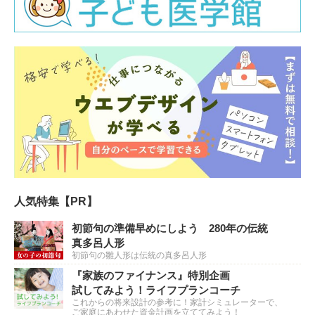
人気特集【PR】
初節句の準備早めにしよう 280年の伝統
真多呂人形
初節句の雛人形は伝統の真多呂人形
『家族のファイナンス』特別企画
試してみよう！ライフプランコーチ
これからの将来設計の参考に！家計シミュレーターで、
ご家庭にあわせた資金計画を立ててみよう！