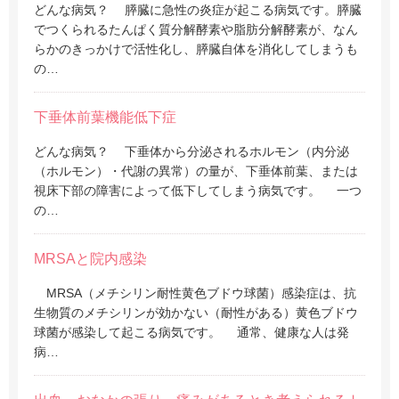
どんな病気？ 膵臓に急性の炎症が起こる病気です。膵臓
でつくられるたんぱく質分解酵素や脂肪分解酵素が、なん
らかのきっかけで活性化し、膵臓自体を消化してしまうも
の…
下垂体前葉機能低下症
どんな病気？ 下垂体から分泌されるホルモン（内分泌
（ホルモン）・代謝の異常）の量が、下垂体前葉、または
視床下部の障害によって低下してしまう病気です。 一つ
の…
MRSAと院内感染
MRSA（メチシリン耐性黄色ブドウ球菌）感染症は、抗
生物質のメチシリンが効かない（耐性がある）黄色ブドウ
球菌が感染して起こる病気です。 通常、健康な人は発
病…