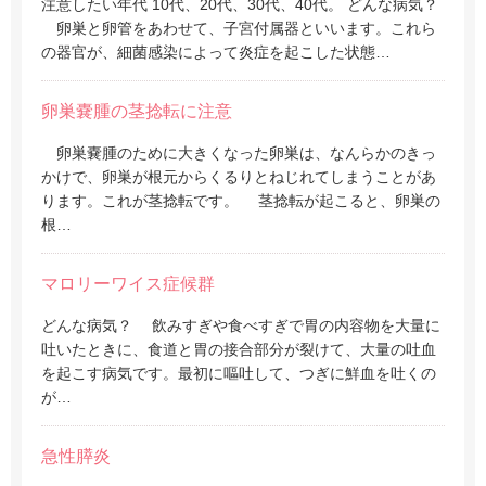
注意したい年代 10代、20代、30代、40代。 どんな病気？
卵巣と卵管をあわせて、子宮付属器といいます。これら
の器官が、細菌感染によって炎症を起こした状態…
卵巣嚢腫の茎捻転に注意
卵巣嚢腫のために大きくなった卵巣は、なんらかのきっ
かけで、卵巣が根元からくるりとねじれてしまうことがあ
ります。これが茎捻転です。 茎捻転が起こると、卵巣の
根…
マロリーワイス症候群
どんな病気？ 飲みすぎや食べすぎで胃の内容物を大量に
吐いたときに、食道と胃の接合部分が裂けて、大量の吐血
を起こす病気です。最初に嘔吐して、つぎに鮮血を吐くの
が…
急性膵炎