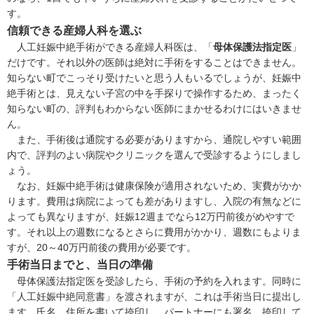
す。
信頼できる産婦人科を選ぶ
人工妊娠中絶手術ができる産婦人科医は、「
母体保護法指定医
」
だけです。それ以外の医師は絶対に手術をすることはできません。
知らない町でこっそり受けたいと思う人もいるでしょうが、妊娠中
絶手術とは、見えない子宮の中を手探りで操作するため、まったく
知らない町の、評判もわからない医師にまかせるわけにはいきませ
ん。
また、手術後は通院する必要がありますから、通院しやすい範囲
内で、評判のよい病院やクリニックを選んで受診するようにしまし
ょう。
なお、妊娠中絶手術は健康保険が適用されないため、実費がかか
ります。費用は病院によっても差がありますし、入院の有無などに
よっても異なりますが、妊娠12週までなら12万円前後がめやすで
す。それ以上の週数になるとさらに費用がかかり、週数にもよりま
すが、20～40万円前後の費用が必要です。
手術当日までと、当日の準備
母体保護法指定医を受診したら、手術の予約を入れます。同時に
「人工妊娠中絶同意書」を渡されますが、これは手術当日に提出し
ます。氏名、住所を書いて捺印し、パートナーにも署名、捺印して