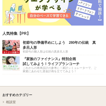
人気特集【PR】
初節句の準備早めにしよう 280年の伝統 真
多呂人形
初節句の雛人形は伝統の真多呂人形
『家族のファイナンス』特別企画
試してみよう！ライフプランコーチ
これからの将来設計の参考に！家計シミュレーターで、ご
家庭にあわせた資金計画を立ててみよう！
おすすめカテゴリー
相談室