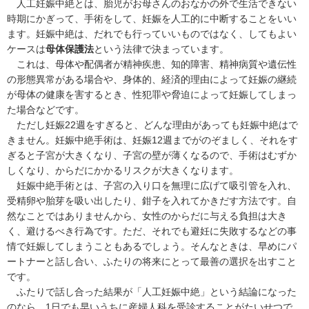
人工妊娠中絶とは、胎児がお母さんのおなかの外で生活できない
時期にかぎって、手術をして、妊娠を人工的に中断することをいい
ます。妊娠中絶は、だれでも行っていいものではなく、してもよい
ケースは
母体保護法
という法律で決まっています。
これは、母体や配偶者が精神疾患、知的障害、精神病質や遺伝性
の形態異常がある場合や、身体的、経済的理由によって妊娠の継続
が母体の健康を害するとき、性犯罪や脅迫によって妊娠してしまっ
た場合などです。
ただし妊娠22週をすぎると、どんな理由があっても妊娠中絶はで
きません。妊娠中絶手術は、妊娠12週までがのぞましく、それをす
ぎると子宮が大きくなり、子宮の壁が薄くなるので、手術はむずか
しくなり、からだにかかるリスクが大きくなります。
妊娠中絶手術とは、子宮の入り口を無理に広げて吸引管を入れ、
受精卵や胎芽を吸い出したり、鉗子を入れてかきだす方法です。自
然なことではありませんから、女性のからだに与える負担は大き
く、避けるべき行為です。ただ、それでも避妊に失敗するなどの事
情で妊娠してしまうこともあるでしょう。そんなときは、早めにパ
ートナーと話し合い、ふたりの将来にとって最善の選択を出すこと
です。
ふたりで話し合った結果が「人工妊娠中絶」という結論になった
のなら、1日でも早いうちに産婦人科を受診することがたいせつで