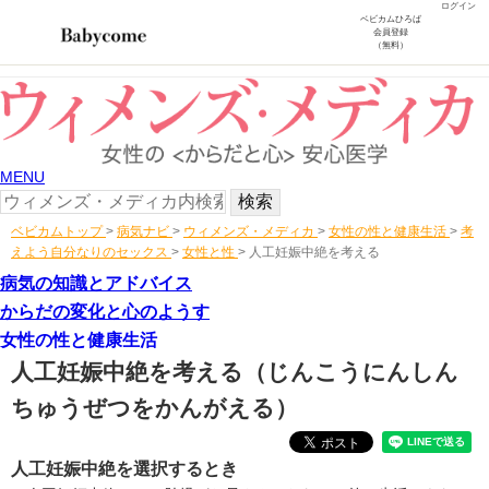
ログイン
ベビカムひろば
会員登録
（無料）
MENU
ベビカムトップ
>
病気ナビ
>
ウィメンズ・メディカ
>
女性の性と健康生活
>
考
えよう自分なりのセックス
>
女性と性
>
人工妊娠中絶を考える
病気の知識とアドバイス
からだの変化と心のようす
女性の性と健康生活
人工妊娠中絶を考える
（じんこうにんしん
ちゅうぜつをかんがえる）
人工妊娠中絶を選択するとき