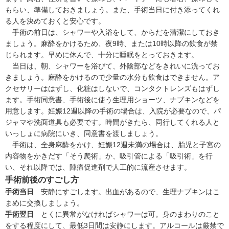
もらい、準備しておきましょう。また、手術当日に付き添ってくれ
る人を決めておくと安心です。
手術の前日は、シャワーや入浴をして、からだを清潔にしておき
ましょう。麻酔をかけるため、夜9時、または10時以降の飲食が禁
じられます。早めに休んで、十分に睡眠をとっておきます。
当日は、朝、シャワーを浴びて、外陰部などをきれいに洗ってお
きましょう。麻酔をかけるので少量の水分も飲食はできません。ア
クセサリーははずし、化粧はしないで、コンタクトレンズもはずし
ます。手術同意書、手術後に使う生理用ショーツ、ナプキンなどを
用意します。妊娠12週以降の手術の場合は、入院が必要なので、パ
ジャマや洗面道具も必要です。時間がきたら、同行してくれる人と
いっしょに病院にいき、同意書を渡しましょう。
手術は、全身麻酔をかけ、妊娠12週未満の場合は、胎児と子宮の
内容物をかきだす「そう爬術」か、吸引管による「吸引術」を行
い、それ以降では、陣痛促進剤で人工的に流産させます。
手術前後のすごし方
手術当日
安静にすごします。出血があるので、生理ナプキンはこ
まめに交換しましょう。
手術翌日
とくに異常がなければシャワーは可。身のまわりのこと
をする程度にして、最低3日間は安静にします。アルコールは厳禁で