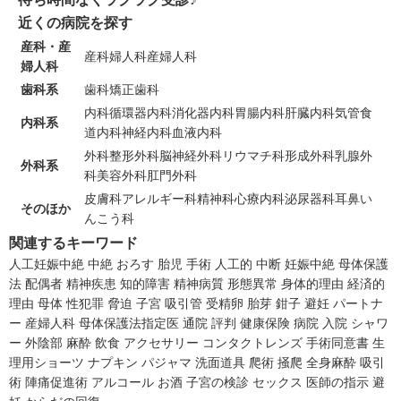
近くの病院を探す
産科・産
産科
婦人科
産婦人科
婦人科
歯科系
歯科
矯正歯科
内科
循環器内科
消化器内科
胃腸内科
肝臓内科
気管食
内科系
道内科
神経内科
血液内科
外科
整形外科
脳神経外科
リウマチ科
形成外科
乳腺外
外科系
科
美容外科
肛門外科
皮膚科
アレルギー科
精神科
心療内科
泌尿器科
耳鼻い
そのほか
んこう科
関連するキーワード
人工妊娠中絶
中絶
おろす
胎児
手術
人工的
中断
妊娠中絶
母体保護
法
配偶者
精神疾患
知的障害
精神病質
形態異常
身体的理由
経済的
理由
母体
性犯罪
脅迫
子宮
吸引管
受精卵
胎芽
鉗子
避妊
パートナ
ー
産婦人科
母体保護法指定医
通院
評判
健康保険
病院
入院
シャワ
ー
外陰部
麻酔
飲食
アクセサリー
コンタクトレンズ
手術同意書
生
理用ショーツ
ナプキン
パジャマ
洗面道具
爬術
掻爬
全身麻酔
吸引
術
陣痛促進術
アルコール
お酒
子宮の検診
セックス
医師の指示
避