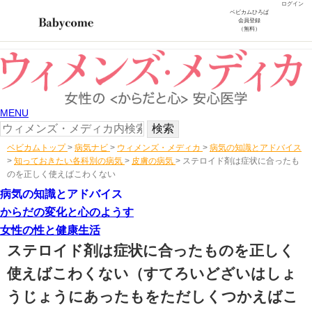
ログイン
ベビカムひろば
会員登録
（無料）
MENU
ベビカムトップ
>
病気ナビ
>
ウィメンズ・メディカ
>
病気の知識とアドバイス
>
知っておきたい各科別の病気
>
皮膚の病気
>
ステロイド剤は症状に合ったも
のを正しく使えばこわくない
病気の知識とアドバイス
からだの変化と心のようす
女性の性と健康生活
ステロイド剤は症状に合ったものを正しく
使えばこわくない
（すてろいどざいはしょ
うじょうにあったもをただしくつかえばこ