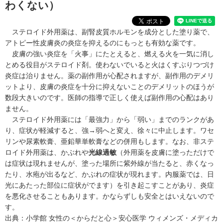
わくない）
ステロイド外用薬は、副腎皮質ホルモンを成分とした塗り薬で、
アトピー性皮膚炎
の炎症を抑えるのにもっとも有効な薬です。
皮膚の強い炎症を「火事」にたとえると、燃える火を一気に消し
とめる役目がステロイド剤。使わないでいると火はくすぶりつづけ
炎症は治りません。薬の副作用が心配されますが、副作用のデメリ
ットより、皮膚の炎症を十分に抑えないことのデメリットのほうが
数段大きいのです。医師の指導で正しく使えば副作用の心配はあり
ません。
ステロイド外用薬には「最強力」から「弱い」までのランクがあ
り、症状が軽減すると、強→弱へと変え、徐々に中止します。ワセ
リンや尿素軟膏、亜鉛華単軟膏などの併用もします。なお、非ステ
ロイド外用薬は、かぶれや
光線過敏
（外用薬を皮膚に塗っただけで
は症状は現れませんが、塗った場所に紫外線が当たると、赤くなっ
たり、水疱が出るなど、かぶれの症状が現れます。内服薬では、日
光にあたった部位に症状がでます）を引き起こすことがあり、炎症
を悪化させることもあります。かならずしも安全とはいえないので
す。
出典：
小学館 女性の＜からだと心＞安心医学 ウィメンズ・メディカ