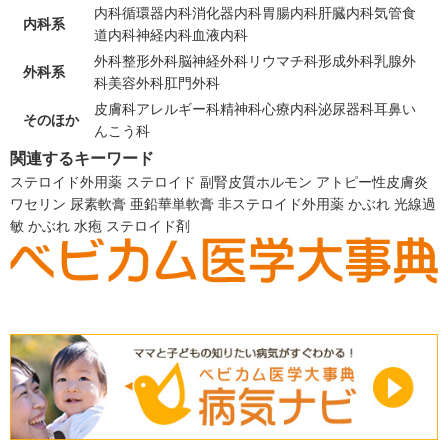
内科
循環器内科
消化器内科
胃腸内科
肝臓内科
気管食
内科系
道内科
神経内科
血液内科
外科
整形外科
脳神経外科
リウマチ科
形成外科
乳腺外
外科系
科
美容外科
肛門外科
皮膚科
アレルギー科
精神科
心療内科
泌尿器科
耳鼻い
そのほか
んこう科
関連するキーワード
ステロイド外用薬
ステロイド
副腎皮質ホルモン
アトピー性皮膚炎
ワセリン
尿素軟膏
亜鉛華単軟膏
非ステロイド外用薬
かぶれ
光線過
敏
かぶれ
水疱
ステロイド剤