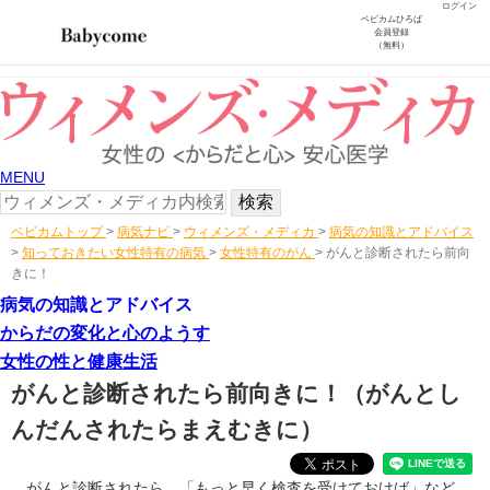
ログイン
ベビカムひろば
会員登録
（無料）
MENU
ベビカムトップ
>
病気ナビ
>
ウィメンズ・メディカ
>
病気の知識とアドバイス
>
知っておきたい女性特有の病気
>
女性特有のがん
>
がんと診断されたら前向
きに！
病気の知識とアドバイス
からだの変化と心のようす
女性の性と健康生活
がんと診断されたら前向きに！
（がんとし
んだんされたらまえむきに）
がんと診断されたら、「もっと早く検査を受けておけば」など、