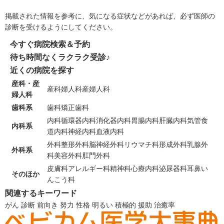
掲載された情報を参考に、気になる症状などがあれば、必ず医師の
診断を受けるようにしてください。
今すぐ病院検索＆予約
待ち時間なくラクラク受診♪
近くの病院を探す
産科・産
産科
婦人科
産婦人科
婦人科
歯科系
歯科
矯正歯科
内科
循環器内科
消化器内科
胃腸内科
肝臓内科
気管食
内科系
道内科
神経内科
血液内科
外科
整形外科
脳神経外科
リウマチ科
形成外科
乳腺外
外科系
科
美容外科
肛門外科
皮膚科
アレルギー科
精神科
心療内科
泌尿器科
耳鼻い
そのほか
んこう科
関連するキーワード
がん
診断
前向き
努力
性格
明るい
積極的
援助
治癒率