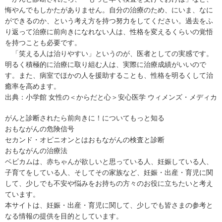
悔やんでもしかたがありません。自分の治療のため、にいま、なに
ができるのか、という考え方を持つ努力をしてください。過去をふ
り返って治療に前向きになれない人は、性格を変えるくらいの覚悟
を持つことも必要です。
「笑える人は治りやすい」というのが、医者としての実感です。
明るく積極的に治療に取り組む人は、実際に治療成績がいいので
す。また、病室でほかの人を援助することも、性格を明るくして治
癒率を高めます。
出典：
小学館 女性の＜からだと心＞安心医学 ウィメンズ・メディカ
がんと診断されたら前向きに！についてもっと知る
おもながんの危険信号
セカンド・オピニオンとは
おもながんの検査と診断
おもながんの治療法
ベビカムは、赤ちゃんが欲しいと思っている人、妊娠している人、
子育てをしている人、そしてその家族など、妊娠・出産・育児に関
して、少しでも不安や悩みをお持ちの方々のお役に立ちたいと考え
ています。
本サイトは、妊娠・出産・育児に関して、少しでも皆さまの参考と
なる情報の提供を目的としています。