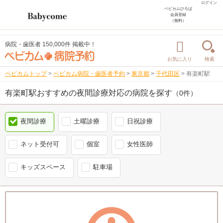
ログイン
ベビカムひろば
会員登録
（無料）
病院・歯医者 150,000件 掲載中！
お気に入り
検索
ベビカムトップ
>
ベビカム病院・歯医者予約
>
東京都
>
千代田区
>
有楽町駅
有楽町駅おすすめの夜間診療対応の病院を探す
（0件）
夜間診療
土曜診療
日祝診療
ネット受付可
個室
女性医師
キッズスペース
駐車場