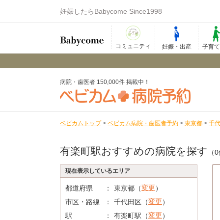
妊娠したらBabycome Since1998
コミュニティ
妊娠・出産
子育
病院・歯医者 150,000件 掲載中！
ベビカムトップ
>
ベビカム病院・歯医者予約
>
東京都
>
千
有楽町駅おすすめの病院を探す
（0
現在表示しているエリア
変更
都道府県
東京都（
）
変更
市区・路線
千代田区（
）
変更
駅
有楽町駅（
）