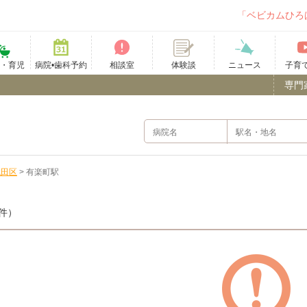
「ベビカムひろ
て・育児
病院•歯科予約
相談室
ニュース
子育
体験談
専門
代田区
>
有楽町駅
件）