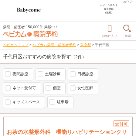
ログイン
ベビカムひろば
会員登録
（無料）
病院・歯医者 150,000件 掲載中！
お気に入り
検索
ベビカムトップ
>
ベビカム病院・歯医者予約
>
東京都
>
千代田区
千代田区おすすめの病院を探す
（2件）
夜間診療
土曜診療
日祝診療
ネット受付可
個室
女性医師
キッズスペース
駐車場
受付可
お茶の水整形外科 機能リハビリテーションクリ