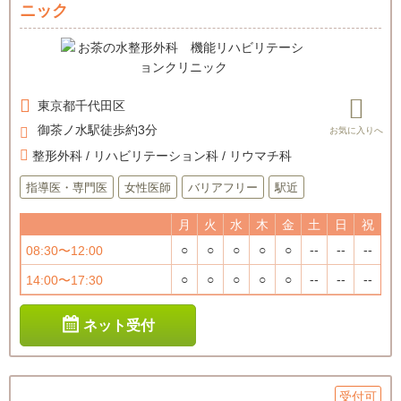
ニック
東京都
千代田区
御茶ノ水駅徒歩約3分
整形外科 / リハビリテーション科 / リウマチ科
指導医・専門医
女性医師
バリアフリー
駅近
月
火
水
木
金
土
日
祝
○
○
○
○
○
--
--
--
08:30〜12:00
○
○
○
○
○
--
--
--
14:00〜17:30
ネット受付
受付可