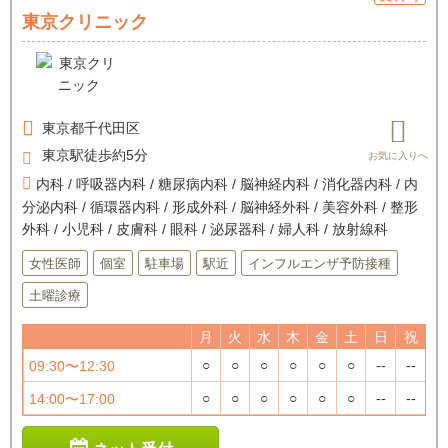
東京クリニック
東京都
千代田区
東京駅徒歩約5分
内科 / 呼吸器内科 / 糖尿病内科 / 脳神経内科 / 消化器内科 / 内
分泌内科 / 循環器内科 / 形成外科 / 脳神経外科 / 美容外科 / 整形
外科 / 小児科 / 皮膚科 / 眼科 / 泌尿器科 / 婦人科 / 放射線科
女性医師
個室
駐車場
駅近
インフルエンザ予防接種
土曜診療
月
火
水
木
金
土
日
祝
○
○
○
○
○
○
--
--
09:30〜12:30
○
○
○
○
○
○
--
--
14:00〜17:00