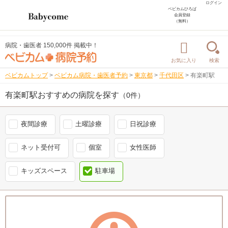
ログイン
ベビカムひろば
会員登録
（無料）
病院・歯医者 150,000件 掲載中！
お気に入り
検索
ベビカムトップ
>
ベビカム病院・歯医者予約
>
東京都
>
千代田区
>
有楽町駅
有楽町駅おすすめの病院を探す
（0件）
夜間診療
土曜診療
日祝診療
ネット受付可
個室
女性医師
キッズスペース
駐車場