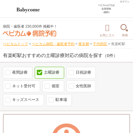
ログイン
ベビカムひろば
会員登録
（無料）
病院・歯医者 150,000件 掲載中！
お気に入り
検索
ベビカムトップ
>
ベビカム病院・歯医者予約
>
東京都
>
千代田区
>
有楽町駅
有楽町駅おすすめの土曜診療対応の病院を探す
（0件）
夜間診療
土曜診療
日祝診療
ネット受付可
個室
女性医師
キッズスペース
駐車場