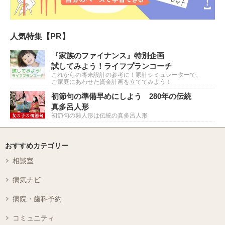
人気特集【PR】
『家族のファイナンス』特別企画
試してみよう！ライフプランコーチ
これからの将来設計の参考に！家計シミュレーターで、
ご家庭にあわせた資金計画を立ててみよう！
初節句の準備早めにしよう 280年の伝統
真多呂人形
初節句の雛人形は伝統の真多呂人形
おすすめカテゴリー
相談室
病気ナビ
病院・歯科予約
コミュニティ