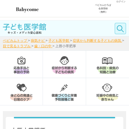
ログイン
ベビカムひろば
会員登録
（無料）
ベビカムトップ
>
病気ナビ
>
子ども医学館
>
症状から判断する子どもの病気
>
目で見るトラブル
>
歯・口の中
>
上唇小帯肥厚