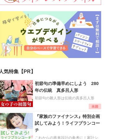
人気特集【PR】
初節句の準備早めにしよう 280
年の伝統 真多呂人形
初節句の雛人形は伝統の真多呂人形
『家族のファイナンス』特別企画
試してみよう！ライフプランコー
チ
これからの将来設計の参考に！家計シ