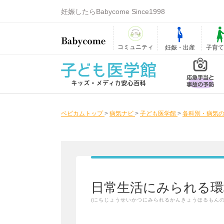
妊娠したらBabycome Since1998
コミュニティ
妊娠・出産
子育
ベビカムトップ
>
病気ナビ
>
子ども医学館
>
各科別・病気の
日常生活にみられる環
(にちじょうせいかつにみられるかんきょうほるもんの