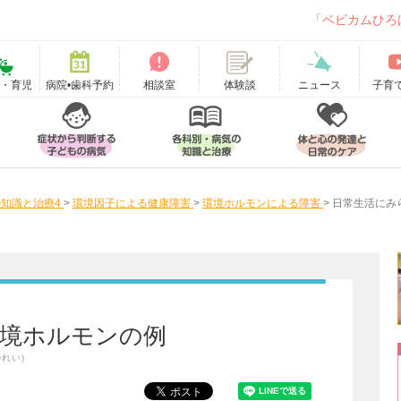
「ベビカムひろ
て・育児
病院•歯科予約
相談室
ニュース
子育
体験談
知識と治療4
>
環境因子による健康障害
>
環境ホルモンによる障害
>
日常生活にみ
境ホルモンの例
れい)