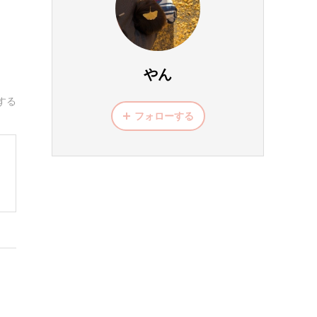
やん
する
フォローする