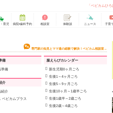
「ベビカムひろ
て・育児
病院•歯科予約
相談室
ニュース
子育
体験談
専門家の知見とママ達の経験で解決！ベビカム相談室→
準備
服えらびカレンダー
品準備
新生児期0ヶ月ごろ
生後1～4ヶ月ごろ
紹介
生後5～9ヶ月ごろ
生後10ヶ月～1歳半ごろ
品紹介
生後1歳半～2歳ごろ
ス ベビカムプラス
生後2歳～4歳ごろ