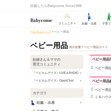
妊娠したらBabycome Since1998
コミュニティ
妊娠・出産
子育
ベビカムトップ
>
ベビー用品
ベビー用品
何が必要？ベビー用品ガイド
ベビー用品
妊婦さん＆ママの
育児コミュニティ
ベビー用
『ベビカムデイズ』LIVE＆RADIO
『ベビカムデイズ』OpenChat
ベビー用品
ベビー用
カテゴリ
ミキハウ
妊娠・出産