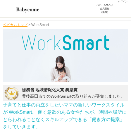
ログイン
ベビカムひろば
会員登録
（無料）
ベビカムトップ
>
WorkSmart
総務省 地域情報化大賞 奨励賞
豊後高田市でのWorkSmartの取り組みが受賞しました。
子育てと仕事の両立をしたいママの新しいワークスタイル
が WorkSmart。
働く意欲のある女性たちが、時間や場所に
とらわれることなく
スキルアップできる「働き方の提案」
をしていきます。