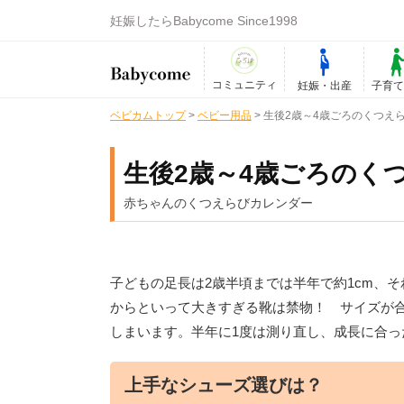
妊娠したらBabycome Since1998
コミュニティ
妊娠・出産
子育
ベビカムトップ
>
ベビー用品
>
生後2歳～4歳ごろのくつえ
生後2歳～4歳ごろのく
赤ちゃんのくつえらびカレンダー
子どもの足長は2歳半頃までは半年で約1cm、そ
からといって大きすぎる靴は禁物！ サイズが
しまいます。半年に1度は測り直し、成長に合
上手なシューズ選びは？