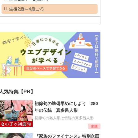
生後2歳～4歳ごろ
人気特集【PR】
初節句の準備早めにしよう 280
年の伝統 真多呂人形
初節句の雛人形は伝統の真多呂人形
『家族のファイナンス』特別企画