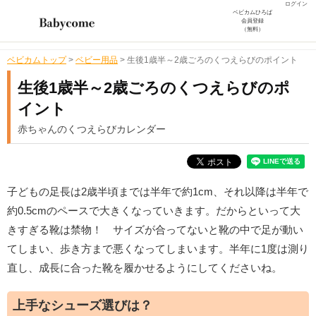
ログイン
ベビカムひろば
会員登録
（無料）
ベビカムトップ
>
ベビー用品
>
生後1歳半～2歳ごろのくつえらびのポイント
生後1歳半～2歳ごろのくつえらびのポ
イント
赤ちゃんのくつえらびカレンダー
子どもの足長は2歳半頃までは半年で約1cm、それ以降は半年で
約0.5cmのペースで大きくなっていきます。だからといって大
きすぎる靴は禁物！ サイズが合ってないと靴の中で足が動い
てしまい、歩き方まで悪くなってしまいます。半年に1度は測り
直し、成長に合った靴を履かせるようにしてくださいね。
上手なシューズ選びは？