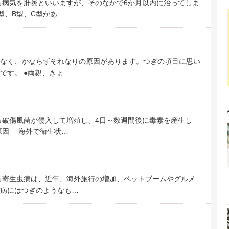
病気を肝炎といいますが、そのなかで6か月以内に治ってしま
型、B型、C型があ…
なく、かならずそれなりの原因があります。つぎの項目に思い
です。 ●両親、きょ…
破傷風菌が侵入して増殖し、4日～数週間後に毒素を産生し
原因 海外で衛生状…
る寄生虫病は、近年、海外旅行の増加、ペットブームやグルメ
病にはつぎのようなも…