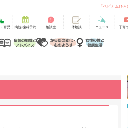
「ベビカムひろ
て・育児
病院•歯科予約
相談室
ニュース
子育
体験談