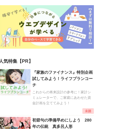
人気特集【PR】
『家族のファイナンス』特別企画
試してみよう！ライフプランコー
チ
これからの将来設計の参考に！家計シ
ミュレーターで、ご家庭にあわせた資
金計画を立ててみよう！
初節句の準備早めにしよう 280
年の伝統 真多呂人形