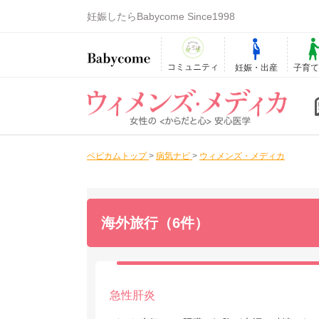
妊娠したらBabycome Since1998
コミュニティ
妊娠・出産
子育
ベビカムトップ
>
病気ナビ
>
ウィメンズ・メディカ
海外旅行（6件）
急性肝炎