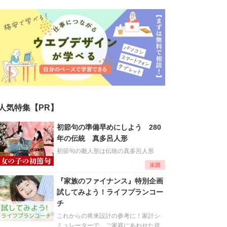
人気特集【PR】
初節句の準備早めにしよう 280
年の伝統 真多呂人形
初節句の雛人形は伝統の真多呂人形
『家族のファイナンス』特別企画
試してみよう！ライフプランコー
チ
これからの将来設計の参考に！家計シ
ミュレーターで、ご家庭にあわせた資