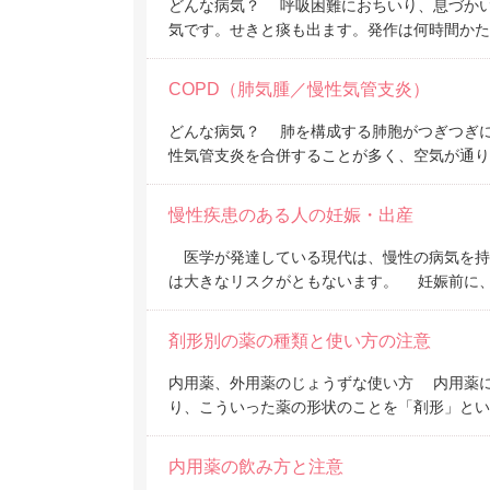
どんな病気？ 呼吸困難におちいり、息づか
気です。せきと痰も出ます。発作は何時間かた
COPD（肺気腫／慢性気管支炎）
どんな病気？ 肺を構成する肺胞がつぎつぎ
性気管支炎を合併することが多く、空気が通り
慢性疾患のある人の妊娠・出産
医学が発達している現代は、慢性の病気を持
は大きなリスクがともないます。 妊娠前に
剤形別の薬の種類と使い方の注意
内用薬、外用薬のじょうずな使い方 内用薬
り、こういった薬の形状のことを「剤形」とい
内用薬の飲み方と注意