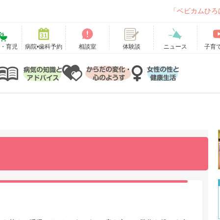
「ベビカムひろ
て・育児
病院•歯科予約
相談室
ニュース
子育
体験談