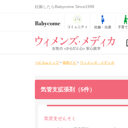
妊娠したらBabycome Since1998
コミュニティ
妊娠・出産
子育
ベビカムトップ
>
病気ナビ
>
ウィメンズ・メディカ
気管支拡張剤（5件）
気管支ぜんそく