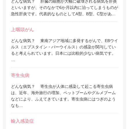
どんな病気？ 肝臓の細胞が大幅に破壊される病気を肝炎
といいますが、そのなかで6か月以内に治ってしまうものが
急性肝炎です。代表的なものとしてA型、B型、C型があ…
上咽頭がん
どんな病気？ 東南アジア地域に多発するがんで、EBウイ
ルス（エプスタイン・バーウイルス）の感染が関与してい
ると考えられています。日本には比較的少ない病気です。
…
寄生虫病
どんな病気？ 寄生虫が人体に感染して起こる寄生虫病
は、近年、海外旅行の増加、ペットブームやグルメブーム
などにより、ふえてきています。寄生虫病にはつぎのよう
なも…
輸入感染症