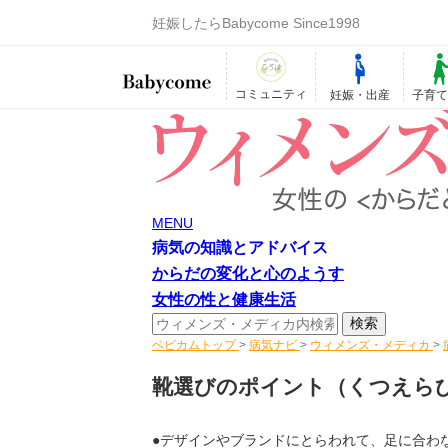
妊娠したらBabycome Since1998
コミュニティ
妊娠・出産
子育
MENU
病気の知識とアドバイス
からだの変化と心のようす
女性の性と健康生活
ベビカムトップ
>
病気ナビ
>
ウィメンズ・メディカ
>
靴選びのポイント
（くつえら
●デザインやブランドにとらわれて、足に合わ