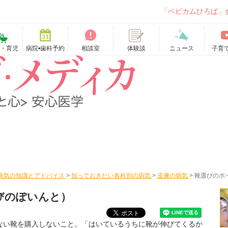
「ベビカムひろば」
て・育児
病院•歯科予約
相談室
ニュース
子育
体験談
病気の知識とアドバイス
>
知っておきたい各科別の病気
>
皮膚の病気
>
靴選びのポ
びのぽいんと）
ない靴を購入しないこと。「はいているうちに靴が伸びてくるか