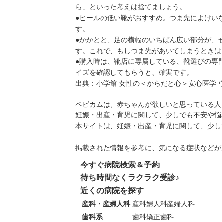
ら」といった考えは捨てましょう。
●ヒールの低い靴がおすすめ。つま先によけい
す。
●かかとと、足の横幅のいちばん広い部分が、
す。これで、もしつま先があいてしまうときは
●購入時は、靴店に専属している、靴選びの専
イズを確認してもらうと、確実です。
出典：
小学館 女性の＜からだと心＞安心医学 
ベビカムは、赤ちゃんが欲しいと思っている人
妊娠・出産・育児に関して、少しでも不安や悩
本サイトは、妊娠・出産・育児に関して、少し
掲載された情報を参考に、気になる症状などが
今すぐ病院検索＆予約
待ち時間なくラクラク受診♪
近くの病院を探す
産科・産婦人科
産科
婦人科
産婦人科
歯科系
歯科
矯正歯科