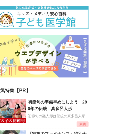
気特集【PR】
初節句の準備早めにしよう 28
0年の伝統 真多呂人形
初節句の雛人形は伝統の真多呂人形
『家族のファイナンス』特別企