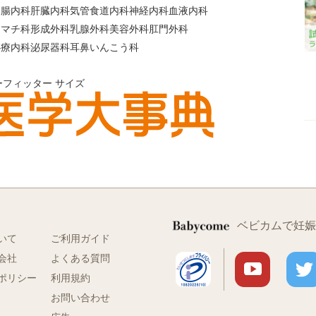
胃腸内科
肝臓内科
気管食道内科
神経内科
血液内科
ウマチ科
形成外科
乳腺外科
美容外科
肛門外科
心療内科
泌尿器科
耳鼻いんこう科
ーフィッター
サイズ
ベビカムで妊娠
いて
ご利用ガイド
会社
よくある質問
ポリシー
利用規約
お問い合わせ