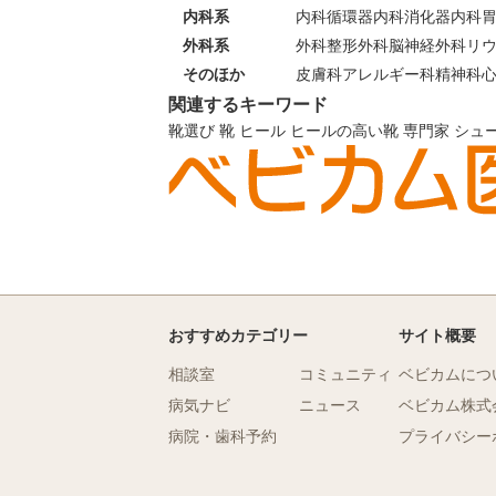
内科系
内科
循環器内科
消化器内科
外科系
外科
整形外科
脳神経外科
リ
そのほか
皮膚科
アレルギー科
精神科
関連するキーワード
靴選び
靴
ヒール
ヒールの高い靴
専門家
シュ
おすすめカテゴリー
サイト概要
相談室
コミュニティ
ベビカムにつ
病気ナビ
ニュース
ベビカム株式
病院・歯科予約
プライバシー