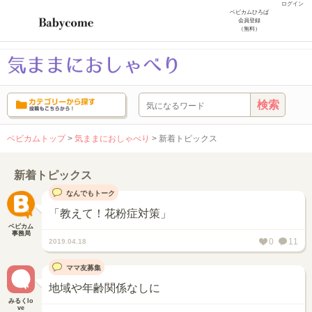
ログイン
ベビカムひろば
会員登録
（無料）
ベビカムトップ
>
気ままにおしゃべり
>
新着トピックス
新着トピックス
なんでもトーク
「教えて！花粉症対策」
ベビカム
事務局
0
11
2019.04.18
ママ友募集
地域や年齢関係なしに
みるくlo
ve