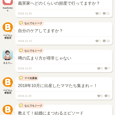
義実家へどのくらいの頻度で行ってますか？
hachimo
n
2
21
2018.12.20
なんでもトーク
自分のケアしてますか？
ベビカム
事務局
1
18
2018.12.15
なんでもトーク
噂の広まり方が尋常じゃない
まえりぃ
0
7
2018.12.07
ママ友募集
2018年10月に出産したママたち集まれ～！
ベビカム
事務局
0
0
2018.11.25
なんでもトーク
教えて！結婚にまつわるエピソード