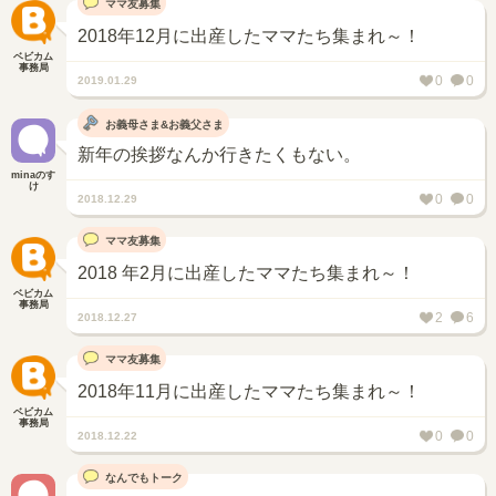
ママ友募集
2018年12月に出産したママたち集まれ～！
ベビカム
事務局
0
0
2019.01.29
お義母さま&お義父さま
新年の挨拶なんか行きたくもない。
minaのす
け
0
0
2018.12.29
ママ友募集
2018 年2月に出産したママたち集まれ～！
ベビカム
事務局
2
6
2018.12.27
ママ友募集
2018年11月に出産したママたち集まれ～！
ベビカム
事務局
0
0
2018.12.22
なんでもトーク