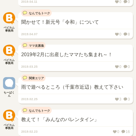
0
0
2019.04.11
なんでもトーク
聞かせて！新元号「令和」について
ベビカム
事務局
0
8
2019.04.07
ママ友募集
2019年2月に出産したママたち集まれ～！
ベビカム
事務局
0
0
2019.03.25
関東エリア
雨で遊べるところ（千葉市近辺）教えて下さい
ちーばく
ん
3
3
2019.02.25
なんでもトーク
教えて！「みんなのバレンタイン」
ベビカム
事務局
0
16
2019.02.23