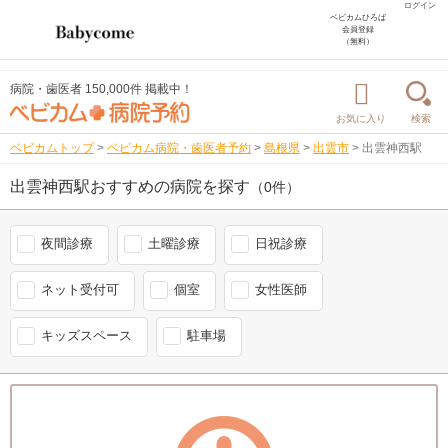
ログイン
ベビカムひろば
会員登録
（無料）
病院・歯医者 150,000件 掲載中！
お気に入り
検索
ベビカムトップ
>
ベビカム病院・歯医者予約
>
島根県
>
出雲市
>
出雲神西駅
出雲神西駅おすすめの病院を探す
（0件）
夜間診療
土曜診療
日祝診療
ネット受付可
個室
女性医師
キッズスペース
駐車場