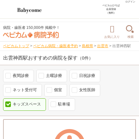
ログイン
ベビカムひろば
会員登録
（無料）
病院・歯医者 150,000件 掲載中！
お気に入り
検索
ベビカムトップ
>
ベビカム病院・歯医者予約
>
島根県
>
出雲市
>
出雲神西駅
出雲神西駅おすすめの病院を探す
（0件）
夜間診療
土曜診療
日祝診療
ネット受付可
個室
女性医師
キッズスペース
駐車場