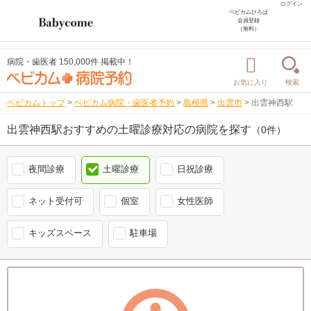
ログイン
ベビカムひろば
会員登録
（無料）
病院・歯医者 150,000件 掲載中！
お気に入り
検索
ベビカムトップ
>
ベビカム病院・歯医者予約
>
島根県
>
出雲市
>
出雲神西駅
出雲神西駅おすすめの土曜診療対応の病院を探す
（0件）
夜間診療
土曜診療
日祝診療
ネット受付可
個室
女性医師
キッズスペース
駐車場