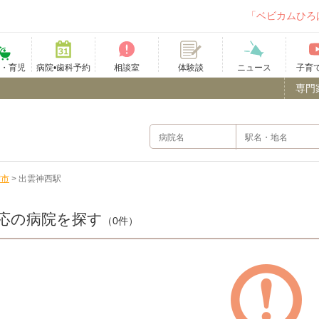
「ベビカムひろ
て・育児
病院•歯科予約
相談室
ニュース
子育
体験談
専門
雲市
>
出雲神西駅
応の病院を探す
（0件）