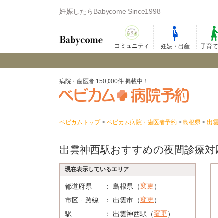
妊娠したらBabycome Since1998
コミュニティ
妊娠・出産
子育
病院・歯医者 150,000件 掲載中！
ベビカムトップ
>
ベビカム病院・歯医者予約
>
島根県
>
出
出雲神西駅おすすめの夜間診療対
現在表示しているエリア
変更
都道府県
島根県（
）
変更
市区・路線
出雲市（
）
変更
駅
出雲神西駅（
）