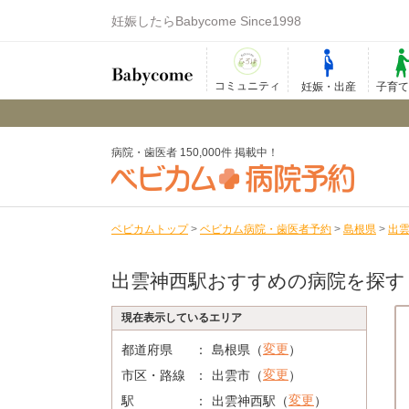
妊娠したらBabycome Since1998
コミュニティ
妊娠・出産
子育
病院・歯医者 150,000件 掲載中！
ベビカムトップ
>
ベビカム病院・歯医者予約
>
島根県
>
出
出雲神西駅おすすめの病院を探す
現在表示しているエリア
変更
都道府県
島根県（
）
変更
市区・路線
出雲市（
）
変更
駅
出雲神西駅（
）