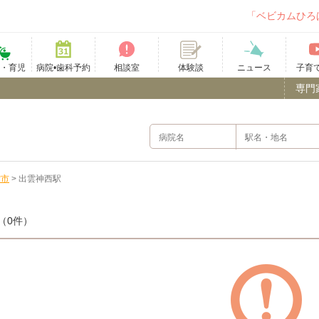
「ベビカムひろ
て・育児
病院•歯科予約
相談室
ニュース
子育
体験談
専門
雲市
>
出雲神西駅
（0件）