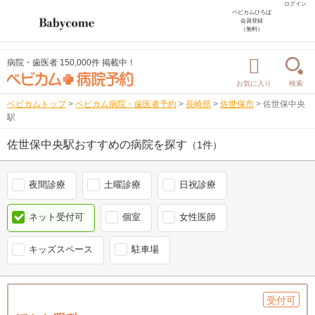
ログイン
ベビカムひろば
会員登録
（無料）
病院・歯医者 150,000件 掲載中！
お気に入り
検索
ベビカムトップ
>
ベビカム病院・歯医者予約
>
長崎県
>
佐世保市
>
佐世保中央
駅
佐世保中央駅おすすめの病院を探す
（1件）
夜間診療
土曜診療
日祝診療
ネット受付可
個室
女性医師
キッズスペース
駐車場
受付可