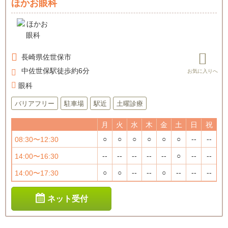
ほかお眼科
長崎県
佐世保市
中佐世保駅徒歩約6分
眼科
バリアフリー
駐車場
駅近
土曜診療
月
火
水
木
金
土
日
祝
○
○
○
○
○
○
--
--
08:30〜12:30
--
--
--
--
--
○
--
--
14:00〜16:30
○
○
--
--
○
--
--
--
14:00〜17:30
ネット受付