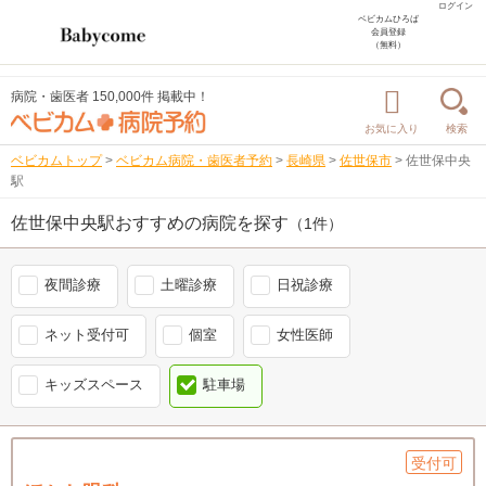
ログイン
ベビカムひろば
会員登録
（無料）
病院・歯医者 150,000件 掲載中！
お気に入り
検索
ベビカムトップ
>
ベビカム病院・歯医者予約
>
長崎県
>
佐世保市
>
佐世保中央
駅
佐世保中央駅おすすめの病院を探す
（1件）
夜間診療
土曜診療
日祝診療
ネット受付可
個室
女性医師
キッズスペース
駐車場
受付可