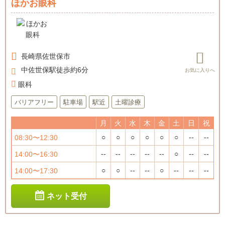
ほかお眼科
長崎県
佐世保市
中佐世保駅徒歩約6分
眼科
バリアフリー
駐車場
駅近
土曜診療
月
火
水
木
金
土
日
祝
○
○
○
○
○
○
--
--
08:30〜12:30
--
--
--
--
--
○
--
--
14:00〜16:30
○
○
--
--
○
--
--
--
14:00〜17:30
ネット受付