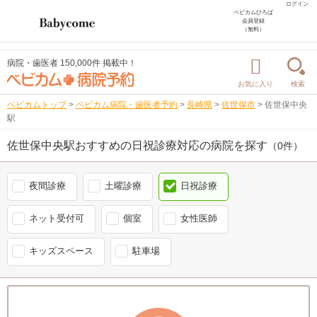
ログイン
ベビカムひろば
会員登録
（無料）
病院・歯医者 150,000件 掲載中！
お気に入り
検索
ベビカムトップ
>
ベビカム病院・歯医者予約
>
長崎県
>
佐世保市
>
佐世保中央
駅
佐世保中央駅おすすめの日祝診療対応の病院を探す
（0件）
夜間診療
土曜診療
日祝診療
ネット受付可
個室
女性医師
キッズスペース
駐車場