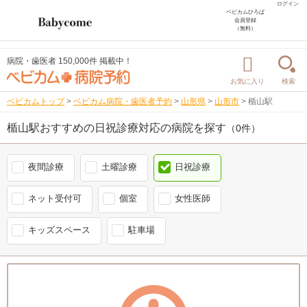
ログイン
ベビカムひろば
会員登録
（無料）
病院・歯医者 150,000件 掲載中！
お気に入り
検索
ベビカムトップ
>
ベビカム病院・歯医者予約
>
山形県
>
山形市
>
楯山駅
楯山駅おすすめの日祝診療対応の病院を探す
（0件）
夜間診療
土曜診療
日祝診療
ネット受付可
個室
女性医師
キッズスペース
駐車場