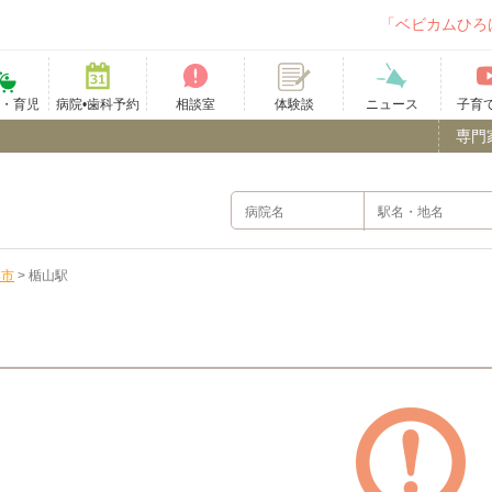
「ベビカムひろ
て・育児
病院•歯科予約
相談室
ニュース
子育
体験談
専門
形市
>
楯山駅
）