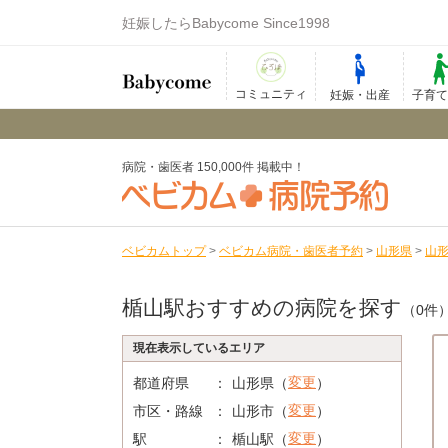
妊娠したらBabycome Since1998
コミュニティ
妊娠・出産
子育
病院・歯医者 150,000件 掲載中！
ベビカムトップ
>
ベビカム病院・歯医者予約
>
山形県
>
山
楯山駅おすすめの病院を探す
（0件
現在表示しているエリア
変更
都道府県
山形県（
）
変更
市区・路線
山形市（
）
変更
駅
楯山駅（
）