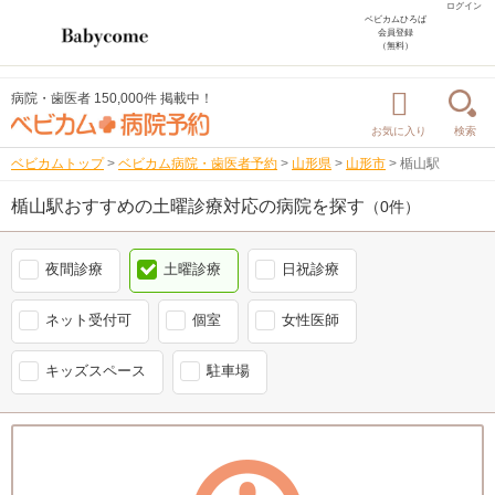
ログイン
ベビカムひろば
会員登録
（無料）
病院・歯医者 150,000件 掲載中！
お気に入り
検索
ベビカムトップ
>
ベビカム病院・歯医者予約
>
山形県
>
山形市
>
楯山駅
楯山駅おすすめの土曜診療対応の病院を探す
（0件）
夜間診療
土曜診療
日祝診療
ネット受付可
個室
女性医師
キッズスペース
駐車場