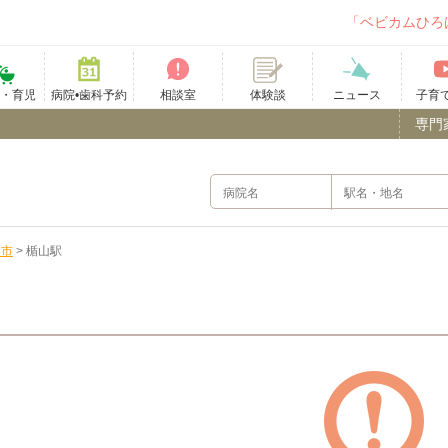
「ベビカムひろ
て・育児
病院•歯科予約
相談室
ニュース
子育
体験談
専門
形市
>
楯山駅
）