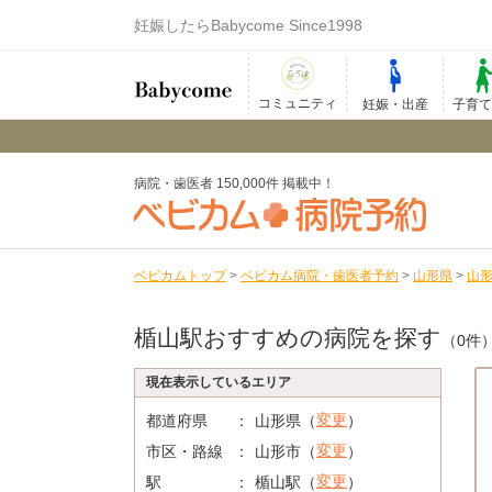
妊娠したらBabycome Since1998
コミュニティ
妊娠・出産
子育
病院・歯医者 150,000件 掲載中！
ベビカムトップ
>
ベビカム病院・歯医者予約
>
山形県
>
山
楯山駅おすすめの病院を探す
（0件
現在表示しているエリア
変更
都道府県
山形県（
）
変更
市区・路線
山形市（
）
変更
駅
楯山駅（
）