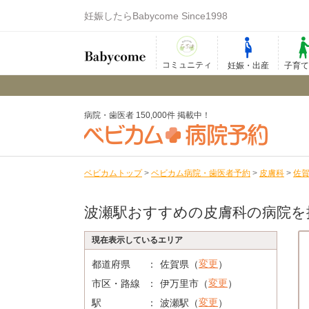
妊娠したらBabycome Since1998
コミュニティ
妊娠・出産
子育
病院・歯医者 150,000件 掲載中！
ベビカムトップ
>
ベビカム病院・歯医者予約
>
皮膚科
>
佐
波瀬駅おすすめの皮膚科の病院を
現在表示しているエリア
変更
都道府県
佐賀県（
）
変更
市区・路線
伊万里市（
）
変更
駅
波瀬駅（
）