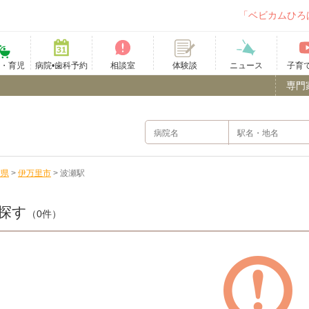
「ベビカムひろ
て・育児
病院•歯科予約
相談室
ニュース
子育
体験談
専門
賀県
>
伊万里市
>
波瀬駅
探す
（0件）