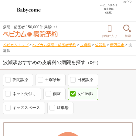
ログイン
ベビカムひろば
会員登録
（無料）
病院・歯医者 150,000件 掲載中！
お気に入り
検索
ベビカムトップ
>
ベビカム病院・歯医者予約
>
皮膚科
>
佐賀県
>
伊万里市
>
波
瀬駅
波瀬駅おすすめの皮膚科の病院を探す
（0件）
夜間診療
土曜診療
日祝診療
ネット受付可
個室
女性医師
キッズスペース
駐車場