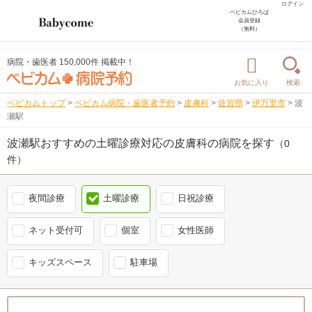
ログイン
ベビカムひろば
会員登録
（無料）
病院・歯医者 150,000件 掲載中！
お気に入り
検索
ベビカムトップ
>
ベビカム病院・歯医者予約
>
皮膚科
>
佐賀県
>
伊万里市
>
波
瀬駅
波瀬駅おすすめの土曜診療対応の皮膚科の病院を探す
（0
件）
夜間診療
土曜診療
日祝診療
ネット受付可
個室
女性医師
キッズスペース
駐車場