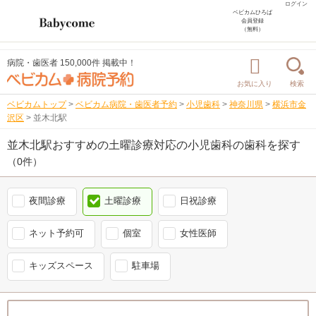
ログイン
ベビカムひろば
会員登録
（無料）
病院・歯医者 150,000件 掲載中！
お気に入り
検索
ベビカムトップ
>
ベビカム病院・歯医者予約
>
小児歯科
>
神奈川県
>
横浜市金
沢区
>
並木北駅
並木北駅おすすめの土曜診療対応の小児歯科の歯科を探す
（0件）
夜間診療
土曜診療
日祝診療
ネット予約可
個室
女性医師
キッズスペース
駐車場