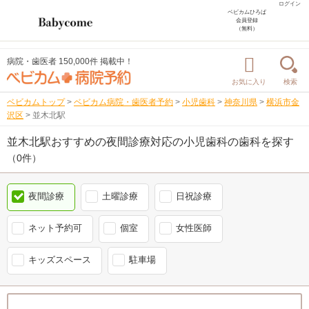
ログイン
ベビカムひろば
会員登録
（無料）
病院・歯医者 150,000件 掲載中！
お気に入り
検索
ベビカムトップ
>
ベビカム病院・歯医者予約
>
小児歯科
>
神奈川県
>
横浜市金
沢区
>
並木北駅
並木北駅おすすめの夜間診療対応の小児歯科の歯科を探す
（0件）
夜間診療
土曜診療
日祝診療
ネット予約可
個室
女性医師
キッズスペース
駐車場