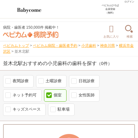
ログイン
ベビカムひろば
会員登録
（無料）
病院・歯医者 150,000件 掲載中！
お気に入り
検索
ベビカムトップ
>
ベビカム病院・歯医者予約
>
小児歯科
>
神奈川県
>
横浜市金
沢区
>
並木北駅
並木北駅おすすめの小児歯科の歯科を探す
（0件）
夜間診療
土曜診療
日祝診療
ネット予約可
個室
女性医師
キッズスペース
駐車場