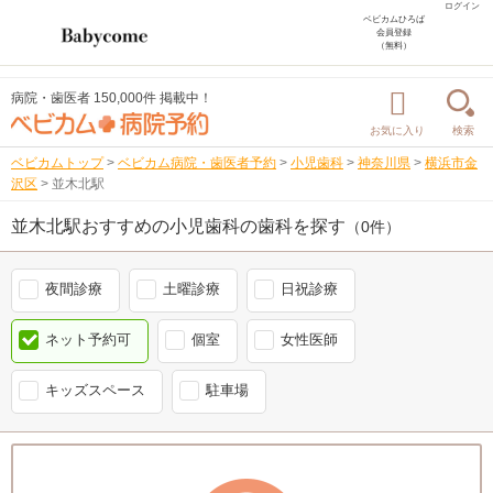
ログイン
ベビカムひろば
会員登録
（無料）
病院・歯医者 150,000件 掲載中！
お気に入り
検索
ベビカムトップ
>
ベビカム病院・歯医者予約
>
小児歯科
>
神奈川県
>
横浜市金
沢区
>
並木北駅
並木北駅おすすめの小児歯科の歯科を探す
（0件）
夜間診療
土曜診療
日祝診療
ネット予約可
個室
女性医師
キッズスペース
駐車場