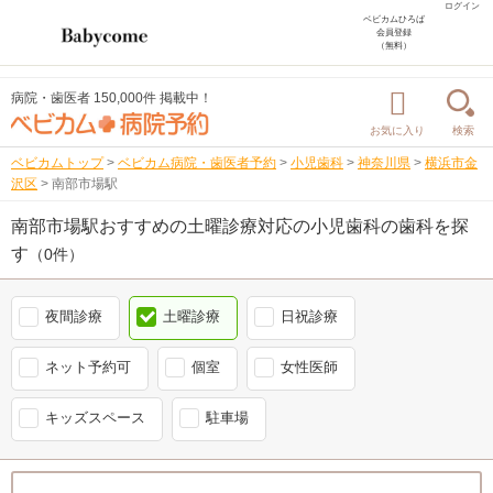
ログイン
ベビカムひろば
会員登録
（無料）
病院・歯医者 150,000件 掲載中！
お気に入り
検索
ベビカムトップ
>
ベビカム病院・歯医者予約
>
小児歯科
>
神奈川県
>
横浜市金
沢区
>
南部市場駅
南部市場駅おすすめの土曜診療対応の小児歯科の歯科を探
す
（0件）
夜間診療
土曜診療
日祝診療
ネット予約可
個室
女性医師
キッズスペース
駐車場